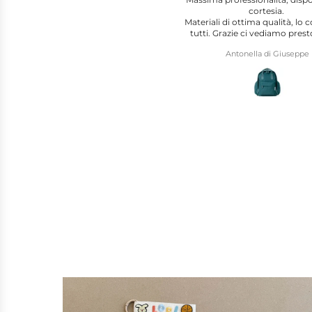
cortesia.
cliente.
eriali di ottima qualità, lo consiglio a
Bella la qualità dei prodotti,
utti. Grazie ci vediamo presto per un
soddisfatta
altro ordine!
Antonella di Giuseppe
Chiara Palmucci