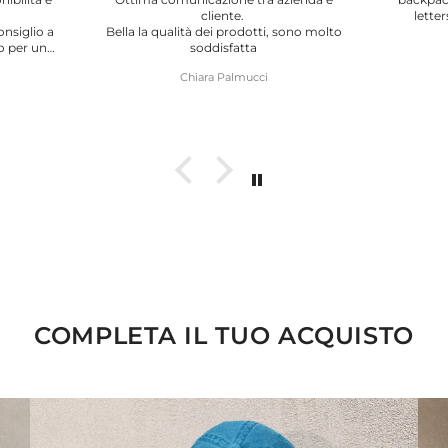
letters and some other appliqué.
 sono molto
Anna Grushenko
COMPLETA IL TUO ACQUISTO