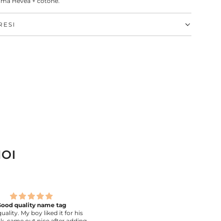
mma Hevea + cotone.
RESI
NOI
Cute patch
Un acquisto fantastico
Same as in the picture.
Lo zaino è bellissimo ed è arrivato
Spagna molto rapidamente. Comp