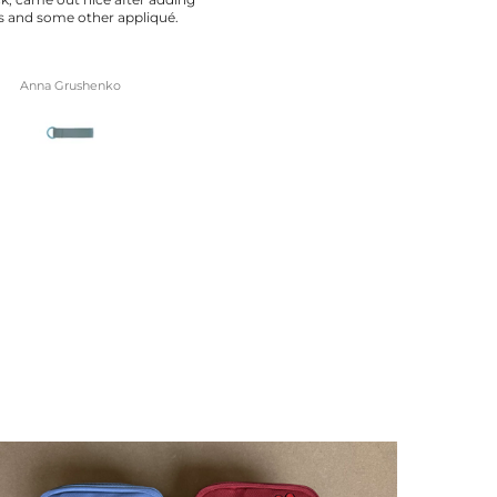
tutti gli zaini da lì! A mio figlio pi
tantissimo!
Anna Grushenko
Carla Gomez Perez