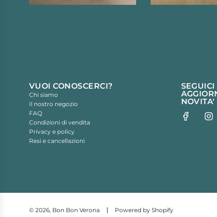
VUOI CONOSCERCI?
SEGUICI
AGGIORN
Chi siamo
NOVITA'
Il nostro negozio
FAQ
Condizioni di vendita
Privacy e policy
Resi e cancellazioni
© 2026, Bon Bon Verona
Powered by Shopify