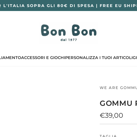
 L'ITALIA SOPRA GLI 80€ DI SPESA | FREE EU SHI
LIAMENTO
ACCESSORI E GIOCHI
PERSONALIZZA I TUOI ARTICOLI
G
WE ARE GOMM
GOMMU 
Prezzo
€39,00
normale
TAGLIA