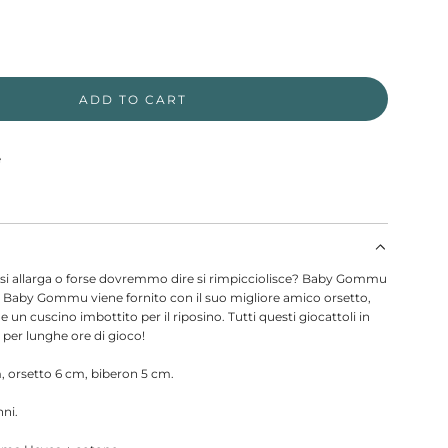
ADD TO CART
e
i allarga o forse dovremmo dire si rimpicciolisce? Baby Gommu
Baby Gommu viene fornito con il suo migliore amico orsetto,
 e un cuscino imbottito per il riposino. Tutti questi giocattoli in
 per lunghe ore di gioco!
, orsetto 6 cm, biberon 5 cm.
nni.