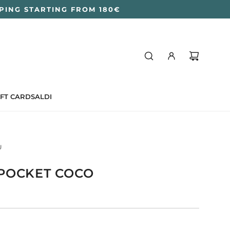
PPING STARTING FROM 180€
IFT CARD
SALDI
U
POCKET COCO