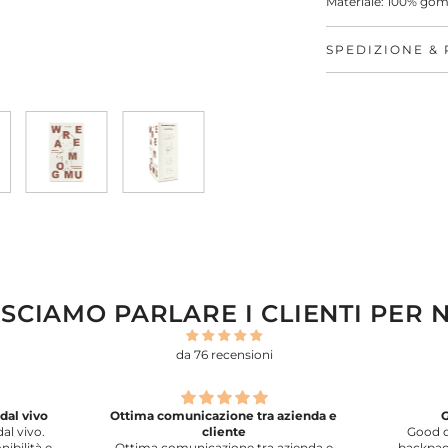
Materiale: 100% go
SPEDIZIONE & 
SCIAMO PARLARE I CLIENTI PER 
da 76 recensioni
azienda e
Good quality name tag
Good quality. My boy liked it for his
zienda e
backpack, came out nice after adding