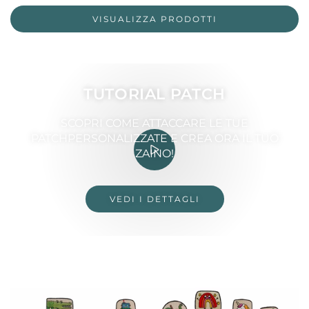
VISUALIZZA PRODOTTI
TUTORIAL PATCH
SCOPRI COME ATTACCARE LE TUE
PATCHPERSONALIZZATE E CREA ORA IL TUO
ZAINO!
VEDI I DETTAGLI