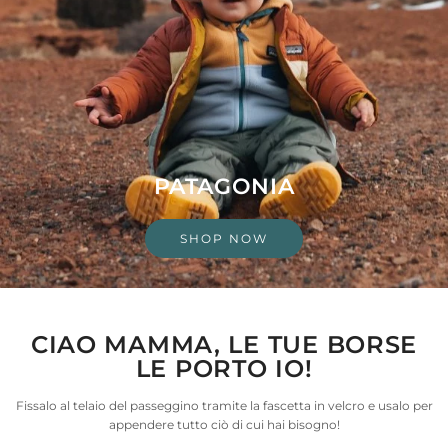
PATAGONIA
SHOP NOW
CIAO MAMMA, LE TUE BORSE
LE PORTO IO!
Fissalo al telaio del passeggino tramite la fascetta in velcro e usalo per
appendere tutto ciò di cui hai bisogno!