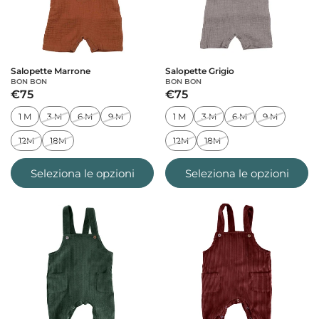
Salopette Marrone
Salopette Grigio
BON BON
BON BON
€75
€75
1 M
3 M
6 M
9 M
1 M
3 M
6 M
9 M
12M
18M
12M
18M
Seleziona le opzioni
Seleziona le opzioni