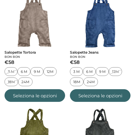
Salopette Tortora
Salopette Jeans
BON BON
BON BON
€58
€58
3 M
6 M
9 M
12M
3 M
6 M
9 M
12M
18M
24M
18M
24M
Seleziona le opzioni
Seleziona le opzioni