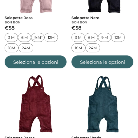
Salopette Rosa
Salopette Nero
BON BON
BON BON
€58
€58
3 M
6 M
9 M
12M
3 M
6 M
9 M
12M
18M
24M
18M
24M
Seleziona le opzioni
Seleziona le opzioni
Salopette Rosso
Salopette Verde