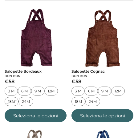
Salopette Bordeaux
Salopette Cognac
BON BON
BON BON
€58
€58
3 M
6 M
9 M
12M
3 M
6 M
9 M
12M
18M
24M
18M
24M
Seleziona le opzioni
Seleziona le opzioni