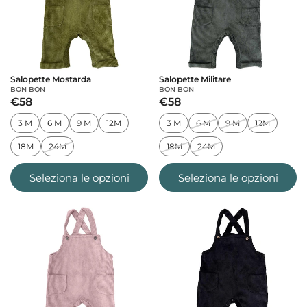
Salopette Mostarda
Salopette Militare
BON BON
BON BON
€58
€58
3 M
6 M
9 M
12M
3 M
6 M
9 M
12M
18M
24M
18M
24M
Seleziona le opzioni
Seleziona le opzioni