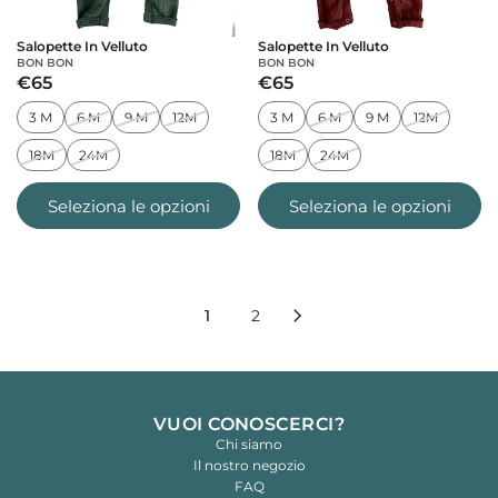
Salopette In Velluto
Salopette In Velluto
BON BON
BON BON
€65
€65
3 M
6 M
9 M
12M
3 M
6 M
9 M
12M
18M
24M
18M
24M
Seleziona le opzioni
Seleziona le opzioni
1
2
VUOI CONOSCERCI?
Chi siamo
Il nostro negozio
FAQ