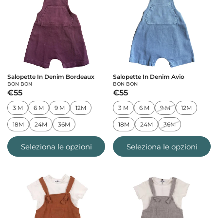
Salopette In Denim Bordeaux
Salopette In Denim Avio
BON BON
BON BON
€55
€55
3 M
6 M
9 M
12M
3 M
6 M
9 M
12M
18M
24M
36M
18M
24M
36M
Seleziona le opzioni
Seleziona le opzioni