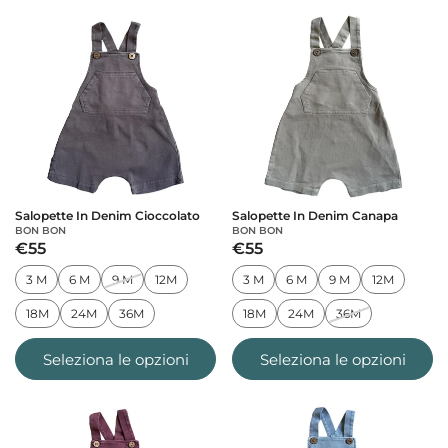
Salopette In Denim Cioccolato
Salopette In Denim Canapa
BON BON
BON BON
€55
€55
3 M
6 M
9 M
12M
3 M
6 M
9 M
12M
18M
24M
36M
18M
24M
36M
Seleziona le opzioni
Seleziona le opzioni