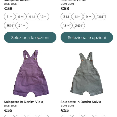
BON BON
BON BON
€58
€58
3 M
6 M
9 M
12M
3 M
6 M
9 M
12M
18M
24M
18M
24M
Seleziona le opzioni
Seleziona le opzioni
Salopette In Denim Viola
Salopette In Denim Salvia
BON BON
BON BON
€55
€55